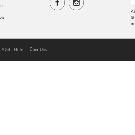
en
Ab
 zu
üb
me
AGB
Hilfe
Über Uns