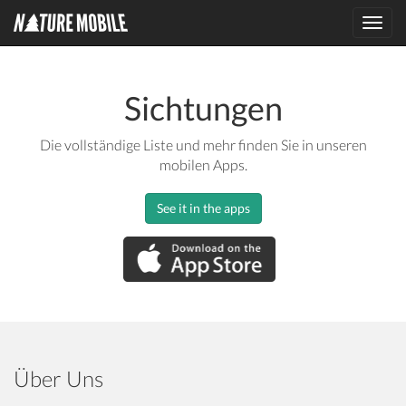
Toggl
navig
Sichtungen
Die vollständige Liste und mehr finden Sie in unseren
mobilen Apps.
See it in the apps
Über Uns