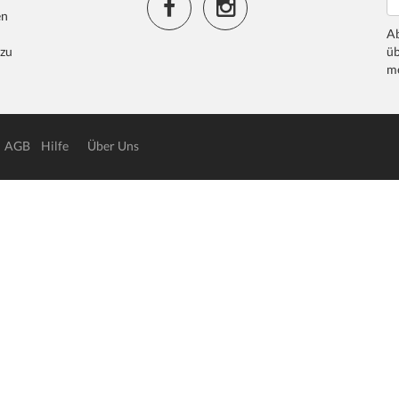
en
Ab
 zu
üb
me
AGB
Hilfe
Über Uns