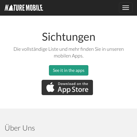
Toggl
navig
Sichtungen
Die vollständige Liste und mehr finden Sie in unseren
mobilen Apps.
See it in the apps
Über Uns