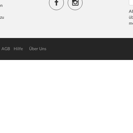
en
Ab
 zu
üb
me
AGB
Hilfe
Über Uns