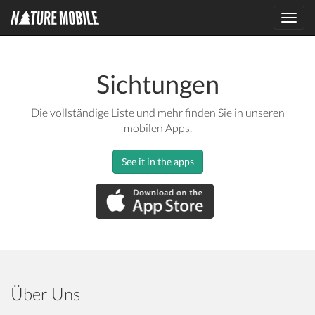
Toggl
navig
Sichtungen
Die vollständige Liste und mehr finden Sie in unseren
mobilen Apps.
See it in the apps
Über Uns