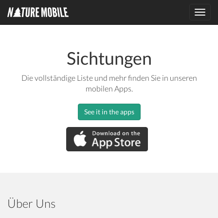
Toggl
navig
Sichtungen
Die vollständige Liste und mehr finden Sie in unseren
mobilen Apps.
See it in the apps
Über Uns