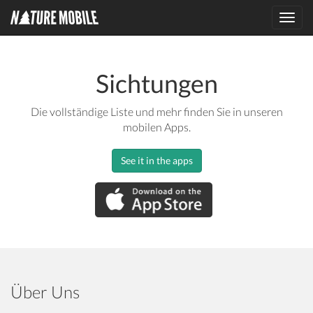
Toggl
navig
Sichtungen
Die vollständige Liste und mehr finden Sie in unseren
mobilen Apps.
See it in the apps
Über Uns