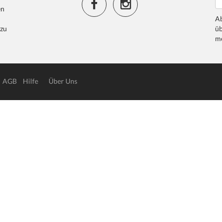
en
Ab
 zu
üb
me
AGB
Hilfe
Über Uns