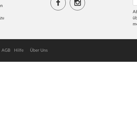
en
Ab
 zu
üb
me
AGB
Hilfe
Über Uns