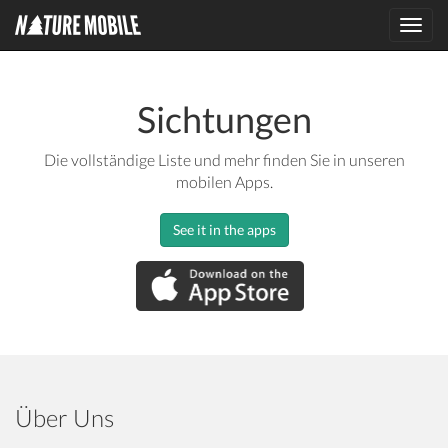
Toggl
navig
Sichtungen
Die vollständige Liste und mehr finden Sie in unseren
mobilen Apps.
See it in the apps
Über Uns