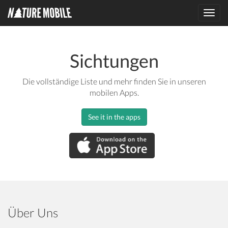
Toggl
navig
Sichtungen
Die vollständige Liste und mehr finden Sie in unseren
mobilen Apps.
See it in the apps
Über Uns