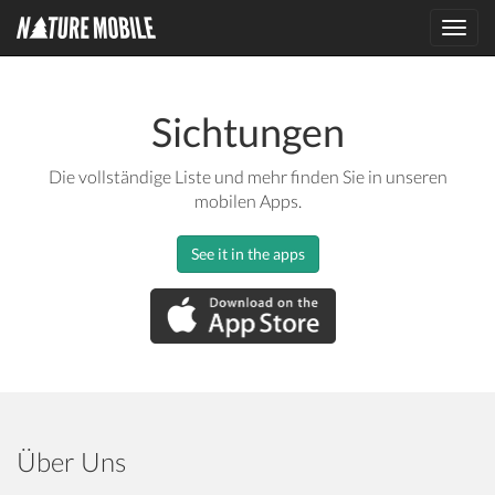
Toggl
navig
Sichtungen
Die vollständige Liste und mehr finden Sie in unseren
mobilen Apps.
See it in the apps
Über Uns