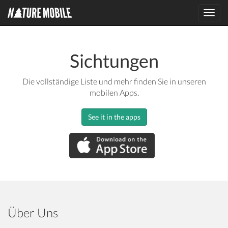
Toggl
navig
Sichtungen
Die vollständige Liste und mehr finden Sie in unseren
mobilen Apps.
See it in the apps
Über Uns