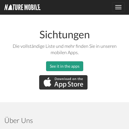
Toggl
navig
Sichtungen
Die vollständige Liste und mehr finden Sie in unseren
mobilen Apps.
See it in the apps
Über Uns