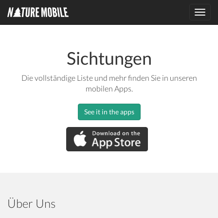
Toggl
navig
Sichtungen
Die vollständige Liste und mehr finden Sie in unseren
mobilen Apps.
See it in the apps
Über Uns