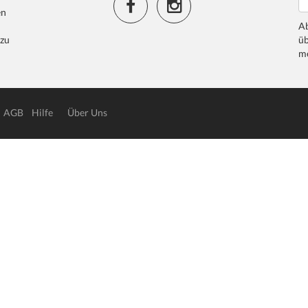
en
Ab
 zu
üb
me
AGB
Hilfe
Über Uns