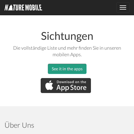
Toggl
navig
Sichtungen
Die vollständige Liste und mehr finden Sie in unseren
mobilen Apps.
See it in the apps
Über Uns