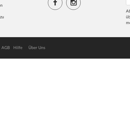
en
Ab
 zu
üb
me
AGB
Hilfe
Über Uns