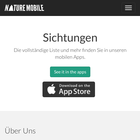
Toggl
navig
Sichtungen
Die vollständige Liste und mehr finden Sie in unseren
mobilen Apps.
See it in the apps
Über Uns