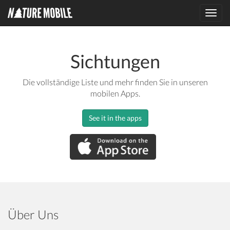
Toggl
navig
Sichtungen
Die vollständige Liste und mehr finden Sie in unseren
mobilen Apps.
See it in the apps
Über Uns