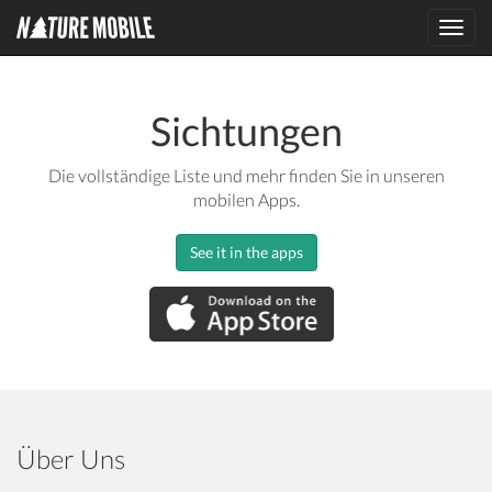
Toggl
navig
Sichtungen
Die vollständige Liste und mehr finden Sie in unseren
mobilen Apps.
See it in the apps
Über Uns