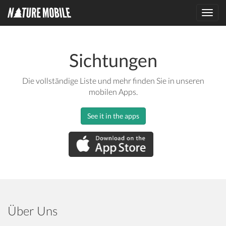
Toggl
navig
Sichtungen
Die vollständige Liste und mehr finden Sie in unseren
mobilen Apps.
See it in the apps
Über Uns