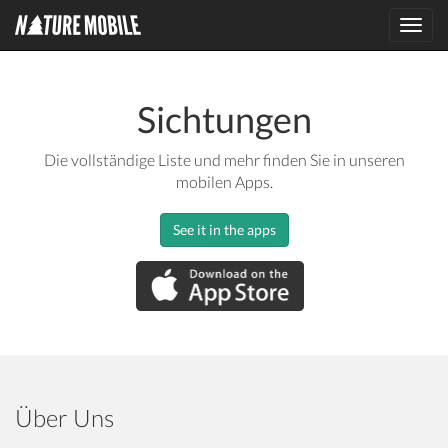
Toggl
navig
Sichtungen
Die vollständige Liste und mehr finden Sie in unseren
mobilen Apps.
See it in the apps
Über Uns