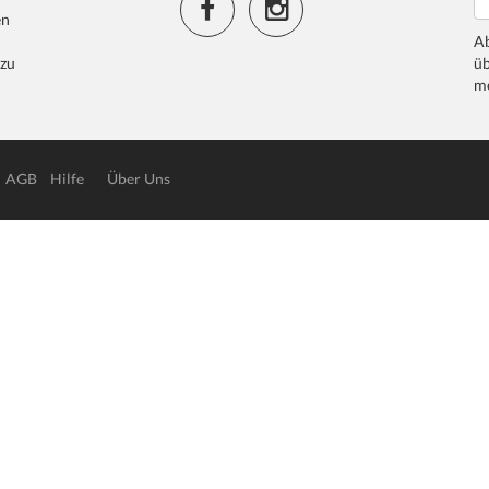
en
Ab
 zu
üb
me
AGB
Hilfe
Über Uns