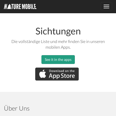
Toggl
navig
Sichtungen
Die vollständige Liste und mehr finden Sie in unseren
mobilen Apps.
See it in the apps
Über Uns