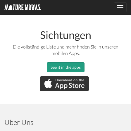
Toggl
navig
Sichtungen
Die vollständige Liste und mehr finden Sie in unseren
mobilen Apps.
See it in the apps
Über Uns