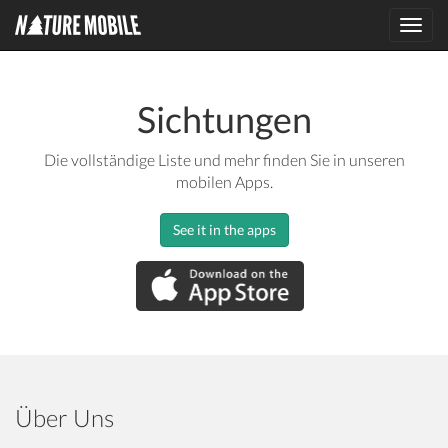
Toggl
navig
Sichtungen
Die vollständige Liste und mehr finden Sie in unseren
mobilen Apps.
See it in the apps
Über Uns