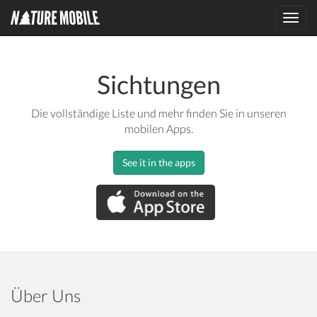
Toggl
navig
Sichtungen
Die vollständige Liste und mehr finden Sie in unseren
mobilen Apps.
See it in the apps
Über Uns