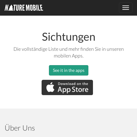
Toggl
navig
Sichtungen
Die vollständige Liste und mehr finden Sie in unseren
mobilen Apps.
See it in the apps
Über Uns