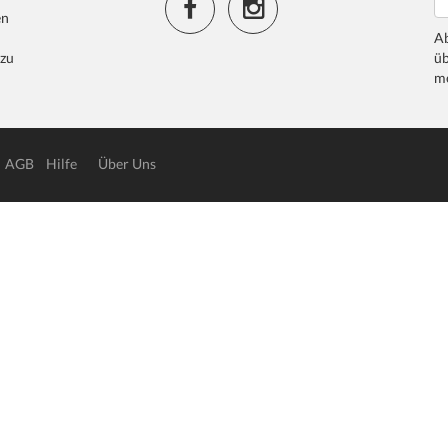
en
Ab
 zu
üb
me
AGB
Hilfe
Über Uns