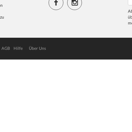
en
Ab
 zu
üb
me
AGB
Hilfe
Über Uns