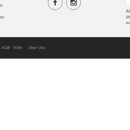
en
Ab
 zu
üb
me
AGB
Hilfe
Über Uns