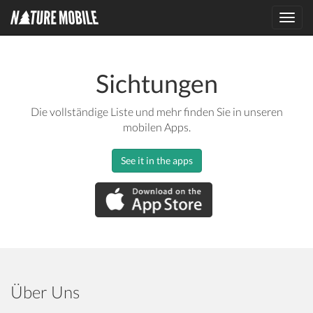
Toggl
navig
Sichtungen
Die vollständige Liste und mehr finden Sie in unseren
mobilen Apps.
See it in the apps
Über Uns