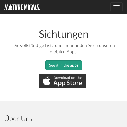
Toggl
navig
Sichtungen
Die vollständige Liste und mehr finden Sie in unseren
mobilen Apps.
See it in the apps
Über Uns