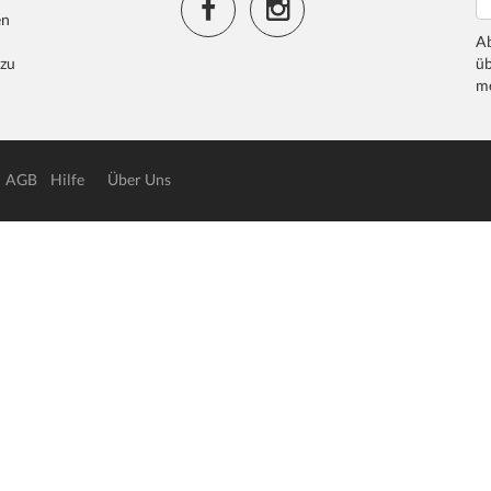
en
Ab
 zu
üb
me
AGB
Hilfe
Über Uns