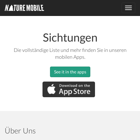
Toggl
navig
Sichtungen
Die vollständige Liste und mehr finden Sie in unseren
mobilen Apps.
See it in the apps
Über Uns