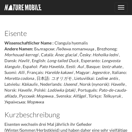
Toggl
navig
Eisente
Wissenschaftlicher Name :
Clangula hyemalis
Andere Namen:
Български:
Ледена потапница
, Brezhoneg:
Morhouad-kerregi
, Català:
Ànec glacial
, Česky:
Hoholka lední
,
Dansk:
Havlit
, English:
Long-tailed Duck
, Esperanto:
Longvosta
klangulo
, Español:
Pato Havelda
, Eesti:
Aul
, Basque:
Izotz-ahate
,
Suomi:
Alli
, Français:
Harelde kakawi
, Magyar:
Jegesréce
, Italiano:
Moretta codona
, 日本語:
コオリガモ
, Lietuviškai:
Ledinė antis
,
Latviešu:
Kākaulis
, Nederlands:
IJseend
, Norsk (nynorsk):
Havelle
,
Norsk:
Havelle
, Polski:
Lodówka (ptak)
, Português:
Pato-de-cauda-
afilada
, Русский:
Морянка
, Svenska:
Alfågel
, Türkçe:
Telkuyruk
,
Українська:
Морянка
Kurzbeschreibung
Eisenten wechseln drei Mal jährlich ihr Gefieder
(Winter/Sommer/Herbstkleid) und haben daher eine sehr vielfältige