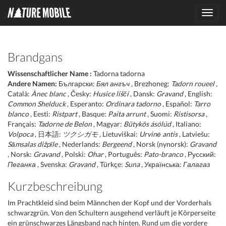
Toggl
navig
Brandgans
Wissenschaftlicher Name :
Tadorna tadorna
Andere Namen:
Български:
Бял ангъч
, Brezhoneg:
Tadorn roueel
,
Català:
Ànec blanc
, Česky:
Husice liščí
, Dansk:
Gravand
, English:
Common Shelduck
, Esperanto:
Ordinara tadorno
, Español:
Tarro
blanco
, Eesti:
Ristpart
, Basque:
Paita arrunt
, Suomi:
Ristisorsa
,
Français:
Tadorne de Belon
, Magyar:
Bütykös ásólúd
, Italiano:
Volpoca
, 日本語:
ツクシガモ
, Lietuviškai:
Urvinė antis
, Latviešu:
Sāmsalas dižpīle
, Nederlands:
Bergeend
, Norsk (nynorsk):
Gravand
, Norsk:
Gravand
, Polski:
Ohar
, Português:
Pato-branco
, Русский:
Пеганка
, Svenska:
Gravand
, Türkçe:
Suna
, Українська:
Галагаз
Kurzbeschreibung
Im Prachtkleid sind beim Männchen der Kopf und der Vorderhals
schwarzgrün. Von den Schultern ausgehend verläuft je Körperseite
ein grünschwarzes Längsband nach hinten. Rund um die vordere