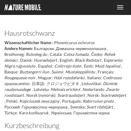
Toggl
navig
Hausrotschwanz
Wissenschaftlicher Name :
Phoenicurus ochruros
Andere Namen:
Български:
Домашна червеноопашка
,
Brezhoneg:
Rulosteg du
, Català:
Cotxa fumada
, Česky:
Rehek
domácí
, Dansk:
Husrødstjert
, English:
Black Redstart
, Esperanto:
Nigra ruĝvostulo
, Español:
Colirrojo tizón
, Eesti:
Must-lepalind
,
Basque:
Buztangorri ilun
, Suomi:
Mustaleppälintu
, Français:
Rougequeue noir
, Magyar:
Házi rozsdafarkú
, Italiano:
Codirosso
spazzacamino
, 日本語:
クロジョウビタキ
, Lietuviškai:
Dūminė
raudonuodegė
, Latviešu:
Melnais erickiņš
, Nederlands:
Zwarte
roodstaart
, Norsk (nynorsk):
Svartraudstjert
, Norsk:
Svartrødstjert
, Polski:
Kopciuszek zwyczajny
, Português:
Rabirruivo-preto
,
Русский:
Горихвостка-чернушка
, Svenska:
Svart rödstjärt
,
Türkçe:
Kara kızılkuyruk
, Українська:
Горихвістка чорна
Kurzbeschreibung