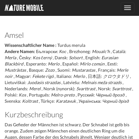
Toggl
navig
Amsel
Wissenschaftlicher Name :
Turdus merula
Andere Namen:
Български:
Кос
, Brezhoneg:
Moualc'h
, Català:
Merla
, Česky:
Kos černý
, Dansk:
Solsort
, English:
Eurasian
Blackbird
, Esperanto:
Merlo
, Español:
Mirlo común
, Eesti:
Musträstas
, Basque:
Zozo
, Suomi:
Mustarastas
, Français:
Merle
noir
, Magyar:
Fekete rigó
, Italiano:
Merlo
, 日本語:
クロウタドリ
,
Lietuviškai:
Juodasis strazdas
, Latviešu:
Melnais meža strazds
,
Nederlands:
Merel
, Norsk (nynorsk):
Svarttrast
, Norsk:
Svarttrost
,
Polski:
Kos
, Português:
Melro-preto
, Русский:
Чёрный дрозд
,
Svenska:
Koltrast
, Türkçe:
Karatavuk
, Українська:
Чорний дрізд
Kurzbeschreibung
Das Gefieder der Männchen ist schwarz. Der Schnabel ist gelb bis
orange. Zudem zeigen Männchen einen deutlichen Ring um die
Augen, dessen Farbe der des Schnabels ähnelt. Weniger deutlich ist