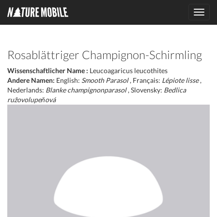
Toggl
navig
Rosablättriger Champignon-Schirmling
Wissenschaftlicher Name :
Leucoagaricus leucothites
Andere Namen:
English:
Smooth Parasol
, Français:
Lépiote lisse
,
Nederlands:
Blanke champignonparasol
, Slovensky:
Bedlica
ružovolupeňová