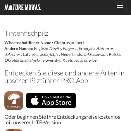
Toggl
navig
Tintenfischpilz
Wissenschaftlicher Name :
Clathrus archeri
Andere Namen:
English:
Devil`s Fingers
, Français:
Anthurus
d'Archer
, Latviešu:
astoņkājis
, Nederlands:
Inktviszwam
, Polski:
Okratek australijski
, Slovensky:
Kvetovec archerov
Entdecken Sie diese und andere Arten in
unserer Pilzführer PRO App
Oder beginnen Sie Ihre Entdeckungsreise kostenlos
mit unserer LITE-Version: