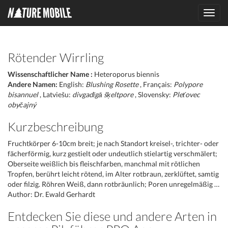
Toggl
navig
Rötender Wirrling
Wissenschaftlicher Name :
Heteroporus biennis
Andere Namen:
English:
Blushing Rosette
, Français:
Polypore
bisannuel
, Latviešu:
divgadīgā šķeltpore
, Slovensky:
Pleťovec
obyčajný
Kurzbeschreibung
Fruchtkörper 6-10cm breit; je nach Standort kreisel-, trichter- oder
fächerförmig, kurz gestielt oder undeutlich stielartig verschmälert;
Oberseite weißlich bis fleischfarben, manchmal mit rötlichen
Tropfen, berührt leicht rötend, im Alter rotbraun, zerklüftet, samtig
oder filzig. Röhren Weiß, dann rotbräunlich; Poren unregelmäßig …
Author: Dr. Ewald Gerhardt
Entdecken Sie diese und andere Arten in