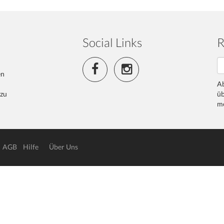
Social Links
R
en
Ab
 zu
üb
me
AGB
Hilfe
Über Uns