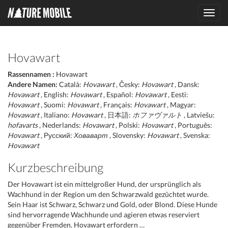
Toggl
navig
Hovawart
Rassennamen :
Hovawart
Andere Namen:
Català:
Hovawart
, Česky:
Hovawart
, Dansk:
Hovawart
, English:
Hovawart
, Español:
Hovawart
, Eesti:
Hovawart
, Suomi:
Hovawart
, Français:
Hovawart
, Magyar:
Hovawart
, Italiano:
Hovawart
, 日本語:
ホファヴァルト
, Latviešu:
hofavarts
, Nederlands:
Hovawart
, Polski:
Hovawart
, Português:
Hovawart
, Русский:
Ховаварт
, Slovensky:
Hovawart
, Svenska:
Hovawart
Kurzbeschreibung
Der Hovawart ist ein mittelgroßer Hund, der ursprünglich als
Wachhund in der Region um den Schwarzwald gezüchtet wurde.
Sein Haar ist Schwarz, Schwarz und Gold, oder Blond. Diese Hunde
sind hervorragende Wachhunde und agieren etwas reserviert
gegenüber Fremden. Hovawart erfordern …