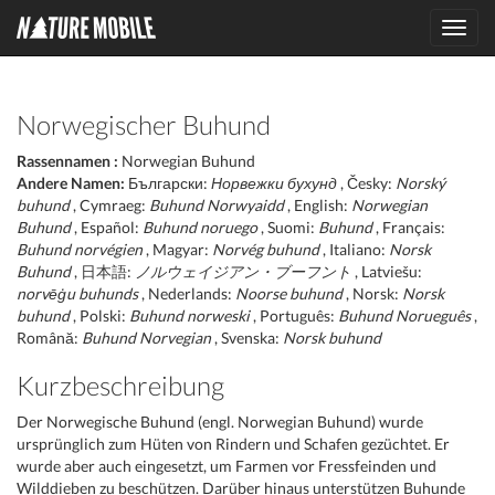
Toggl
navig
Norwegischer Buhund
Rassennamen :
Norwegian Buhund
Andere Namen:
Български:
Норвежки бухунд
, Česky:
Norský
buhund
, Cymraeg:
Buhund Norwyaidd
, English:
Norwegian
Buhund
, Español:
Buhund noruego
, Suomi:
Buhund
, Français:
Buhund norvégien
, Magyar:
Norvég buhund
, Italiano:
Norsk
Buhund
, 日本語:
ノルウェイジアン・ブーフント
, Latviešu:
norvēģu buhunds
, Nederlands:
Noorse buhund
, Norsk:
Norsk
buhund
, Polski:
Buhund norweski
, Português:
Buhund Norueguês
,
Română:
Buhund Norvegian
, Svenska:
Norsk buhund
Kurzbeschreibung
Der Norwegische Buhund (engl. Norwegian Buhund) wurde
ursprünglich zum Hüten von Rindern und Schafen gezüchtet. Er
wurde aber auch eingesetzt, um Farmen vor Fressfeinden und
Wilddieben zu beschützen. Darüber hinaus unterstützen Buhunde