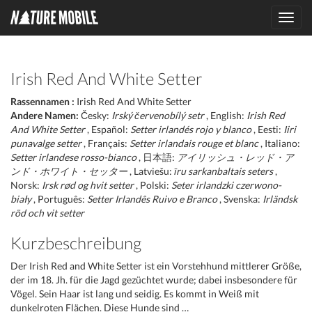
Toggl
navig
Irish Red And White Setter
Rassennamen :
Irish Red And White Setter
Andere Namen:
Česky:
Irský červenobílý setr
, English:
Irish Red
And White Setter
, Español:
Setter irlandés rojo y blanco
, Eesti:
Iiri
punavalge setter
, Français:
Setter irlandais rouge et blanc
, Italiano:
Setter irlandese rosso-bianco
, 日本語:
アイリッシュ・レッド・ア
ンド・ホワイト・セッター
, Latviešu:
īru sarkanbaltais seters
,
Norsk:
Irsk rød og hvit setter
, Polski:
Seter irlandzki czerwono-
biały
, Português:
Setter Irlandês Ruivo e Branco
, Svenska:
Irländsk
röd och vit setter
Kurzbeschreibung
Der Irish Red and White Setter ist ein Vorstehhund mittlerer Größe,
der im 18. Jh. für die Jagd gezüchtet wurde; dabei insbesondere für
Vögel. Sein Haar ist lang und seidig. Es kommt in Weiß mit
dunkelroten Flächen. Diese Hunde sind …