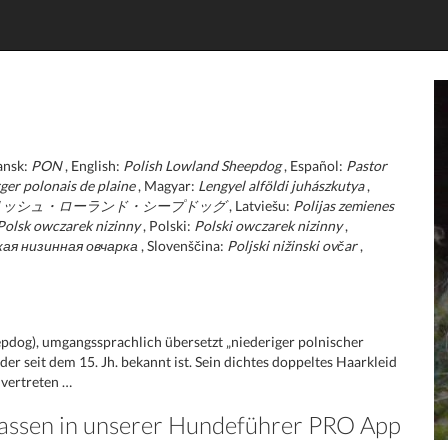
ansk:
PON
, English:
Polish Lowland Sheepdog
, Español:
Pastor
ger polonais de plaine
, Magyar:
Lengyel alföldi juhászkutya
,
リッシュ・ローランド・シープドッグ
, Latviešu:
Polijas zemienes
Polsk owczarek nizinny
, Polski:
Polski owczarek nizinny
,
ая низинная овчарка
, Slovenščina:
Poljski nižinski ovčar
,
pdog), umgangssprachlich übersetzt „niederiger polnischer
er seit dem 15. Jh. bekannt ist. Sein dichtes doppeltes Haarkleid
 vertreten …
Rassen in unserer Hundeführer PRO App