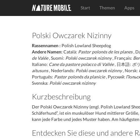
Start
Themen
Apps
Polski Owczarek Nizinny
Rassennamen :
Polish Lowland Sheepdog
Andere Namen:
Català:
Pastor polonès de les planes
, D
de Valée
, Suomi:
Polski owczarek nizinny
, Français:
Ber
Italiano:
Cane da pastore polacco di Vallée
, 日本語:
ポ
aitusuns
, Nederlands:
Polski owczarek nizinny
, Norsk:
Português:
Pastor polonês da planície
, Русский:
Польск
Svenska:
Polski owczarek nizinny
Kurzbeschreibung
Der Polski Owczarek Nizinny (engl. Polish Lowland Shee
Schäferhund“, ist ein muskulöser Hund mittlerer Größe, d
kann jede Farbe und jedes Muster haben. Am häufigsten
Entdecken Sie diese und andere 