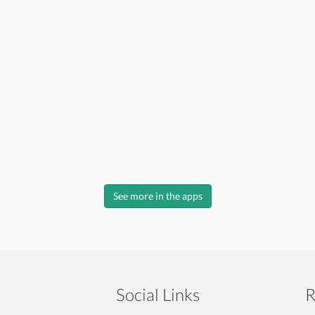
See more in the apps
Social Links
R