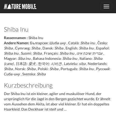
Toggl
navig
Shiba Inu
Rassennamen :
Shiba Inu
Andere Namen:
Български:
Шиба ину
, Català:
Shiba inu
, Česky:
Shiba
, Cymraeg:
Shiba
, Dansk:
Shiba
, English:
Shiba Inu
, Español:
Shiba Inu
, Suomi:
Shiba
, Français:
Shiba Inu
שיבה אינו
, עברית:
,
Magyar:
Siba inu
, Bahasa Indonesia:
Shiba Inu
, Italiano:
Shiba
(cane)
, 日本語:
柴犬
, 한국어:
시바견
, Latviešu:
siba
, Nederlands:
Shiba
, Norsk:
Shiba
, Polski:
Shiba
, Português:
Shiba Inu
, Русский:
Сиба-ину
, Svenska:
Shiba
Kurzbeschreibung
Der Shiba Inu ist ein kleiner, agiler und muskulöser Hund, der
ursprünglich für die Jagd in den Bergen gezüchtet wurde. Er ähnelt
vom Aussehen dem Akita, ist aber viel kleiner. Er hat ein doppeltes
Haarkleid. Das Deckhaar ist steif und …